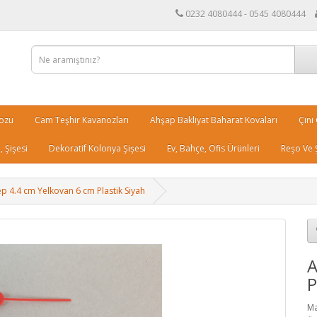
0232 4080444 - 0545 4080444
nozu
Cam Teşhir Kavanozları
Ahşap Bakliyat Baharat Kovaları
Çini
 Şişesi
Dekoratif Kolonya Şişesi
Ev, Bahçe, Ofis Ürünleri
Reşo Ve 
p 4.4 cm Yelkovan 6 cm Plastik Siyah
A
P
Ma