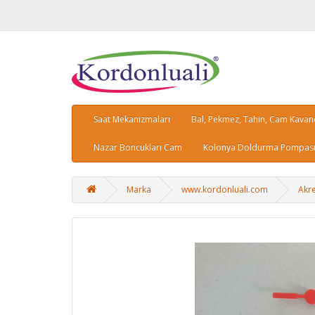
Saat Mekanizmaları
Bal, Pekmez, Tahin, Cam Kava
Nazar Boncukları Cam
Kolonya Doldurma Pompası,
Marka
www.kordonluali.com
Akre