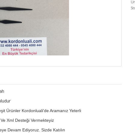
Ür
St
yah
ludur
it Ürünler Kordonluali'de Aramanız Yeterli
g Ve Xml Desteği Vermekteyiz
eye Devam Ediyoruz. Sizde Katılın