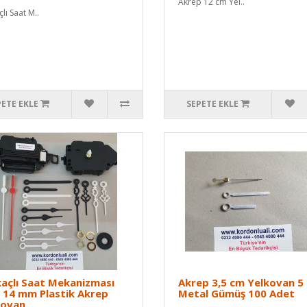
Akrep 12 cm Yel..
lı Saat M..
PETE EKLE
SEPETE EKLE
açlı Saat Mekanizması
Akrep 3,5 cm Yelkovan 5
 14 mm Plastik Akrep
Metal Gümüş 100 Adet
kovan