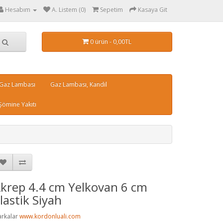
Hesabım
A. Listem (0)
Sepetim
Kasaya Git
0 ürün - 0,00TL
 Gaz Lambası
Gaz Lambası, Kandil
Şömine Yakıtı
krep 4.4 cm Yelkovan 6 cm
lastik Siyah
rkalar
www.kordonluali.com