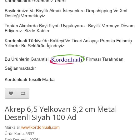
Kordonluali'de Aramanız Yeterli
Bayilerimize Ve Bayilik Almak İsteyenlere Dropshipping Ve Xml
Desteği Vermekteyiz
Toptan Alımlarda Bayi Fiyatı Uyguluyoruz.
Bayilik Vermeye Devam
Ediyoruz. Sizde Katılın
Kordonluali Türkiye'de Kaliteyi Ve Ticari Anlayışı Prensip Edinmiş
Yıllardır Bu Sektörün İçindeyiz
Bu Ürünlerin Garantisi
Firması Tarafından
Sağlanmaktadır
Kordonluali Tescilli Marka
Akrep 6,5 Yelkovan 9,2 cm Metal
Desenli Siyah 100 Ad
Markalar
www.kordonluali.com
Ürün Kodu: 5937
Stok Durumu: 9976