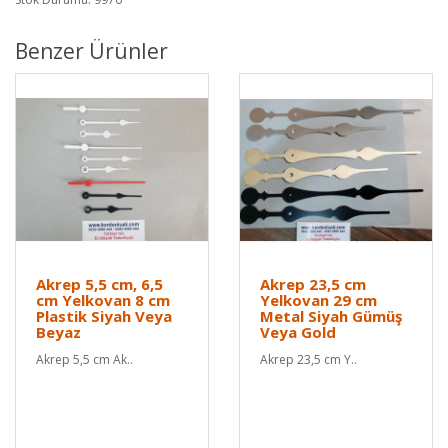
Benzer Ürünler
Akrep 5,5 cm, 6,5
Akrep 23,5 cm
cm Yelkovan 8 cm
Yelkovan 29 cm
Plastik Siyah Veya
Metal Siyah Gümüş
Beyaz
Veya Gold
Akrep 5,5 cm Ak..
Akrep 23,5 cm Y..